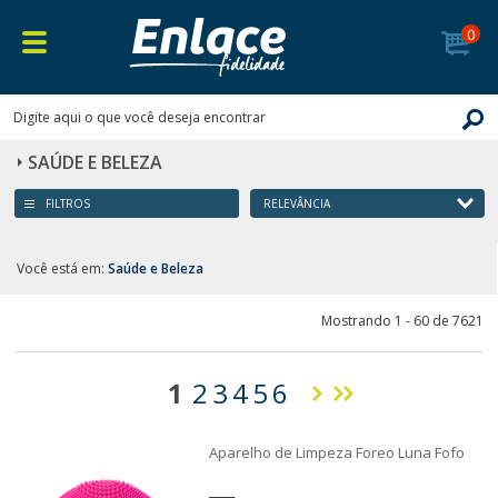
0
SAÚDE E BELEZA
FILTROS
Você está em:
Saúde e Beleza
Mostrando 1 - 60 de 7621
1
2
3
4
5
6
Aparelho de Limpeza Foreo Luna Fofo