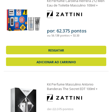
Kit Perfume Carolina Herrera 212 Men
Eau de Toilette Masculino 100ml +
Loção...
por: 62.375 pontos
ou 56.138 pontos + 53,50
RESGATAR
ADICIONAR AO CARRINHO
Kit Perfume Masculino Antonio
Banderas The Secret EDT 100ml +
Loção Pós Barba...
de: 22.375 pontos