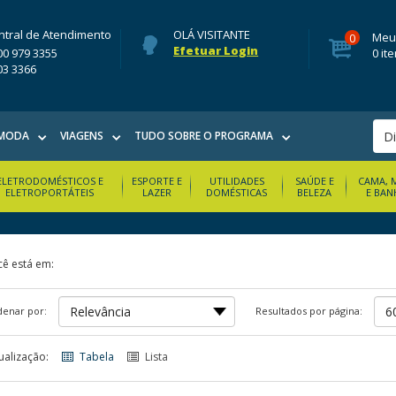
ntral de Atendimento
OLÁ VISITANTE
Meu
0
Efetuar Login
00 979 3355
0 it
03 3366
MODA
VIAGENS
TUDO SOBRE O PROGRAMA
ELETRODOMÉSTICOS E
ESPORTE E
UTILIDADES
SAÚDE E
CAMA, 
ELETROPORTÁTEIS
LAZER
DOMÉSTICAS
BELEZA
E BAN
ê está em:
enar por:
Resultados por página:
ualização:
Tabela
Lista