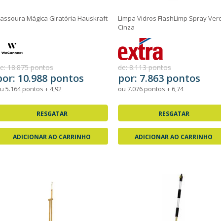
assoura Mágica Giratória Hauskraft
Limpa Vidros FlashLimp Spray Ver
Cinza
e: 18.875 pontos
de: 8.113 pontos
por: 10.988 pontos
por: 7.863 pontos
u 5.164 pontos + 4,92
ou 7.076 pontos + 6,74
RESGATAR
RESGATAR
ADICIONAR AO CARRINHO
ADICIONAR AO CARRINHO