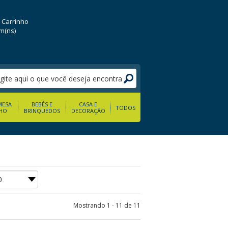
 Carrinho
em(ns)
MESA
BEBÊS E
CASA E
TODOS
HO
BRINQUEDOS
DECORAÇÃO
Mostrando 1 - 11 de 11