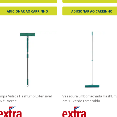
ADICIONAR AO CARRINHO
ADICIONAR AO CARRINHO
impa Vidros FlashLimp Extensível
Vassoura Emborrachada FlashLim
60º - Verde
em 1 - Verde Esmeralda