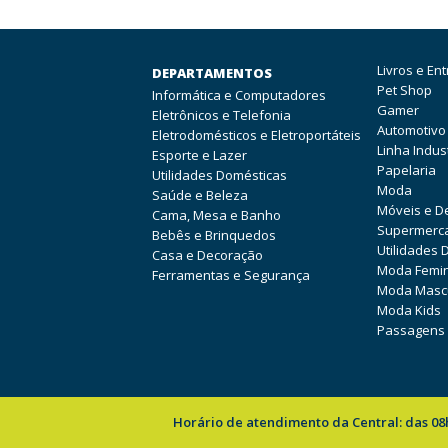
Livros e En
DEPARTAMENTOS
Pet Shop
Informática e Computadores
Gamer
Eletrônicos e Telefonia
Automotivo
Eletrodomésticos e Eletroportáteis
Linha Indust
Esporte e Lazer
Papelaria
Utilidades Domésticas
Moda
Saúde e Beleza
Móveis e D
Cama, Mesa e Banho
Supermerc
Bebês e Brinquedos
Utilidades 
Casa e Decoração
Moda Femi
Ferramentas e Segurança
Moda Mascu
Moda Kids
Passagens
Horário de atendimento da Central: das 08h