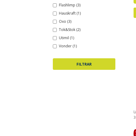
Flashlimp (3)
Hauskraft (1)
Oxo (3)
Tok&Stok (2)
Utimil (1)
Vonder (1)
L
3