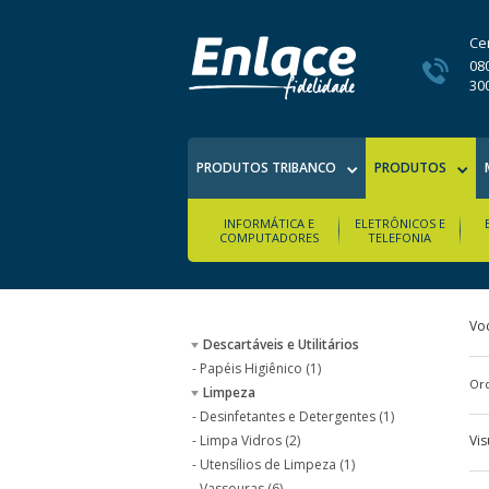
Ce
08
30
PRODUTOS TRIBANCO
PRODUTOS
INFORMÁTICA E
ELETRÔNICOS E
COMPUTADORES
TELEFONIA
Voc
Descartáveis e Utilitários
-
Papéis Higiênico (1)
Ord
Limpeza
-
Desinfetantes e Detergentes (1)
-
Limpa Vidros (2)
Vis
-
Utensílios de Limpeza (1)
-
Vassouras (6)