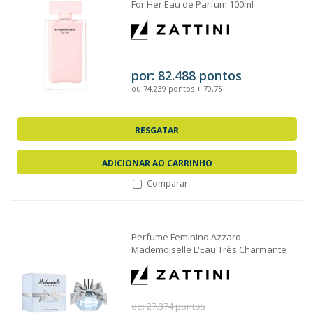
For Her Eau de Parfum 100ml
por: 82.488 pontos
ou 74.239 pontos + 70,75
RESGATAR
ADICIONAR AO CARRINHO
Comparar
Perfume Feminino Azzaro
Mademoiselle L'Eau Très Charmante
EDT 30ml
de: 27.374 pontos