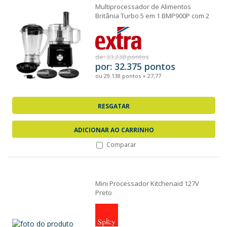
Multiprocessador de Alimentos
Britânia Turbo 5 em 1 BMP900P com 2
Velocidades +...
de: 33.238 pontos
por: 32.375 pontos
ou 29.138 pontos + 27,77
RESGATAR
ADICIONAR AO CARRINHO
Comparar
Mini Processador Kitchenaid 127V
Preto