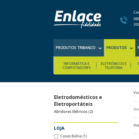
Ce
08
30
PRODUTOS TRIBANCO
PRODUTOS
INFORMÁTICA E
ELETRÔNICOS E
COMPUTADORES
TELEFONIA
Vo
Eletrodomésticos e
Eletroportáteis
Ord
Abridores Elétricos (2)
Vis
LOJA
Casas Bahia (1)