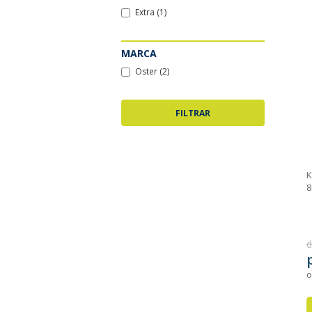
Extra (1)
MARCA
Oster (2)
K
8
d
o