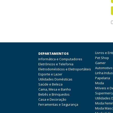
Livros e En
DEPARTAMENTOS
Pet Shop
Informática e Computadores
Gamer
Eletrônicos e Telefonia
Automotivo
Eletrodomésticos e Eletroportáteis
Linha Indust
Esporte e Lazer
Papelaria
Utilidades Domésticas
Moda
Saúde e Beleza
Móveis e D
Cama, Mesa e Banho
Supermerc
Bebês e Brinquedos
Utilidades 
Casa e Decoração
Moda Femi
Ferramentas e Segurança
Moda Mascu