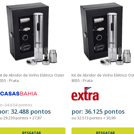
it de Abridor de Vinho Elétrico Oster
Kit de Abridor de Vinho Elétrico Os
055 - Prata
8055 - Prata
e: 34.634 pontos
por: 32.488 pontos
por: 36.125 pontos
u 29.239 pontos + 27,87
ou 32.513 pontos + 30,99
RESGATAR
RESGATAR