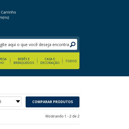
 Carrinho
em(ns)
MESA
BEBÊS E
CASA E
TODOS
HO
BRINQUEDOS
DECORAÇÃO
COMPARAR PRODUTOS
Mostrando 1 - 2 de 2