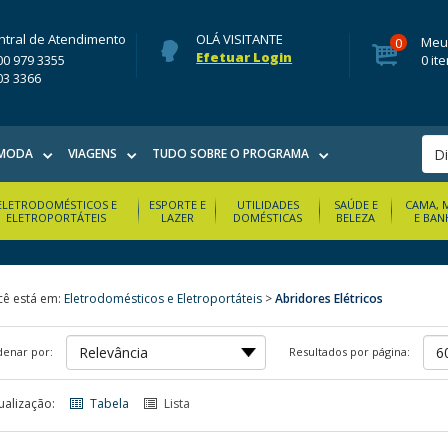
ntral de Atendimento
OLÁ VISITANTE
Meu
0
Efetuar Login
00 979 3355
0 it
03 3366
MODA
VIAGENS
TUDO SOBRE O PROGRAMA
ELETRODOMÉSTICOS E
ESPORTE E
UTILIDADES
SAÚDE E
CAMA, 
ELETROPORTÁTEIS
LAZER
DOMÉSTICAS
BELEZA
E BAN
cê está em:
Eletrodomésticos e Eletroportáteis
>
Abridores Elétricos
enar por:
Resultados por página:
ualização:
Tabela
Lista